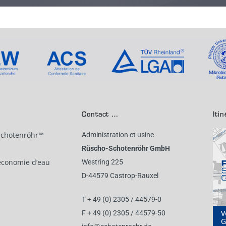
Contact …
Iti
Schotenröhr™
Administration et usine
Rüscho-Schotenröhr GmbH
’économie d’eau
Westring 225
D-44579 Castrop-Rauxel
T + 49 (0) 2305 / 44579-0
F + 49 (0) 2305 / 44579-50