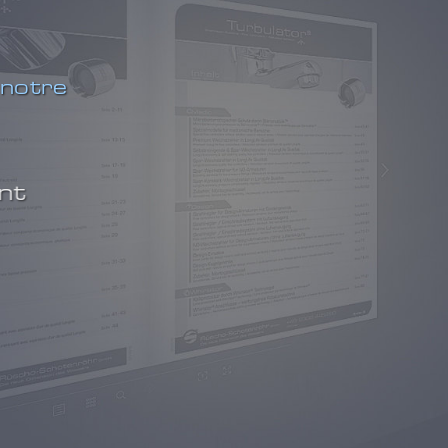
 notre
itement