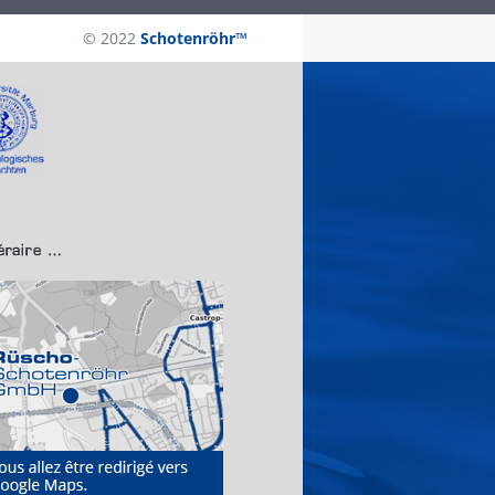
© 2022
Schotenröhr™
néraire …