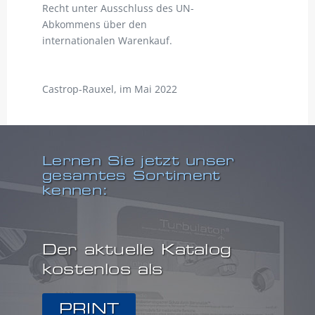
Recht unter Ausschluss des UN-
Abkommens über den
internationalen Warenkauf.
Castrop-Rauxel, im Mai 2022
Lernen Sie jetzt unser
gesamtes Sortiment
kennen:
Der aktuelle Katalog
kostenlos als
oder
PRINT